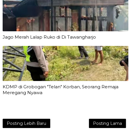
Jago Merah Lalap Ruko di Di Tawangharjo
KDMP di Grobogan "Telan" Korban, Seorang Remaja
Meregang Nyawa
Posting Lebih Baru
Posting Lama