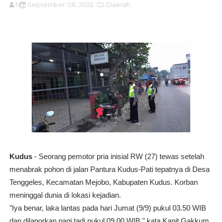
Ng
September 08, 2022
,Daerah
Kudus
- Seorang pemotor pria inisial RW (27) tewas setelah
menabrak pohon di jalan Pantura Kudus-Pati tepatnya di Desa
Tenggeles, Kecamatan Mejobo, Kabupaten Kudus. Korban
meninggal dunia di lokasi kejadian.
"Iya benar, laka lantas pada hari Jumat (9/9) pukul 03.50 WIB
dan dilaporkan pagi tadi pukul 09.00 WIB," kata Kanit Gakkum