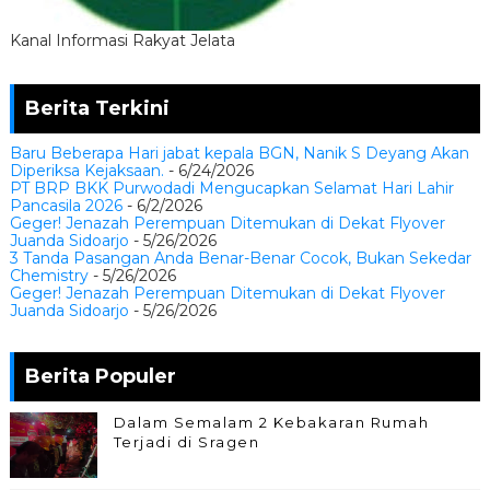
Kanal Informasi Rakyat Jelata
Berita Terkini
Baru Beberapa Hari jabat kepala BGN, Nanik S Deyang Akan
Diperiksa Kejaksaan.
- 6/24/2026
PT BRP BKK Purwodadi Mengucapkan Selamat Hari Lahir
Pancasila 2026
- 6/2/2026
Geger! Jenazah Perempuan Ditemukan di Dekat Flyover
Juanda Sidoarjo
- 5/26/2026
3 Tanda Pasangan Anda Benar-Benar Cocok, Bukan Sekedar
Chemistry
- 5/26/2026
Geger! Jenazah Perempuan Ditemukan di Dekat Flyover
Juanda Sidoarjo
- 5/26/2026
Berita Populer
Dalam Semalam 2 Kebakaran Rumah
Terjadi di Sragen