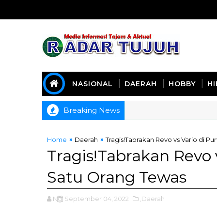
NASIONAL
DAERAH
HOBBY
H
Breaking News
Home
Daerah
Tragis!Tabrakan Revo vs Vario di P
Tragis!Tabrakan Revo 
Satu Orang Tewas
Ng
September 04, 2022
,Daerah