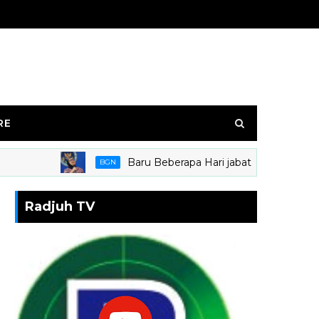
RE
Baru Beberapa Hari jabat kepala BGN, Nani
BGN
Radjuh TV