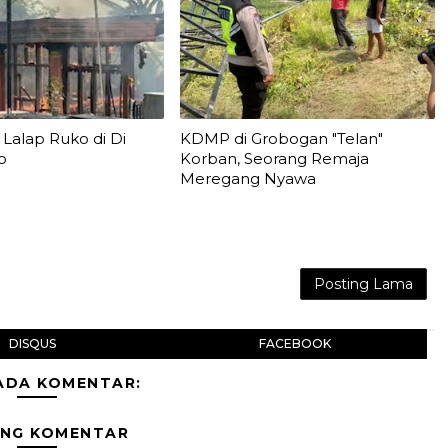
Lalap Ruko di Di
KDMP di Grobogan "Telan"
o
Korban, Seorang Remaja
Meregang Nyawa
Posting Lama
DISQUS
FACEBOOK
ADA KOMENTAR:
ING KOMENTAR