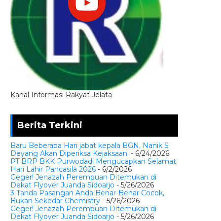
Kanal Informasi Rakyat Jelata
Berita Terkini
Baru Beberapa Hari jabat kepala BGN, Nanik S
Deyang Akan Diperiksa Kejaksaan.
- 6/24/2026
PT BRP BKK Purwodadi Mengucapkan Selamat
Hari Lahir Pancasila 2026
- 6/2/2026
Geger! Jenazah Perempuan Ditemukan di
Dekat Flyover Juanda Sidoarjo
- 5/26/2026
3 Tanda Pasangan Anda Benar-Benar Cocok,
Bukan Sekedar Chemistry
- 5/26/2026
Geger! Jenazah Perempuan Ditemukan di
Dekat Flyover Juanda Sidoarjo
- 5/26/2026