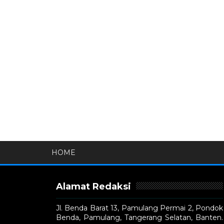
HOME
Alamat Redaksi
Jl. Benda Barat 13, Pamulang Permai 2, Pondok
Benda, Pamulang, Tangerang Selatan, Banten.