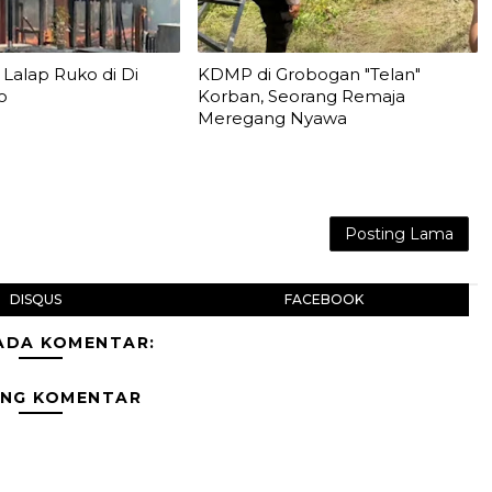
Lalap Ruko di Di
KDMP di Grobogan "Telan"
o
Korban, Seorang Remaja
Meregang Nyawa
Posting Lama
DISQUS
FACEBOOK
ADA KOMENTAR:
ING KOMENTAR