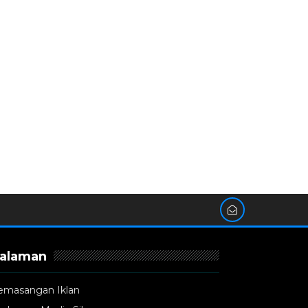
alaman
emasangan Iklan