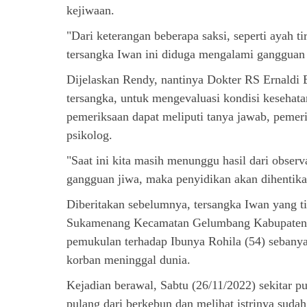
kejiwaan.
"Dari keterangan beberapa saksi, seperti ayah t
tersangka Iwan ini diduga mengalami gangguan 
Dijelaskan Rendy, nantinya Dokter RS Ernaldi
tersangka, untuk mengevaluasi kondisi kesehat
pemeriksaan dapat meliputi tanya jawab, pemerik
psikolog.
"Saat ini kita masih menunggu hasil dari obser
gangguan jiwa, maka penyidikan akan dihentikan
Diberitakan sebelumnya, tersangka Iwan yang t
Sukamenang Kecamatan Gelumbang Kabupaten M
pemukulan terhadap Ibunya Rohila (54) sebany
korban meninggal dunia.
Kejadian berawal, Sabtu (26/11/2022) sekitar p
pulang dari berkebun dan melihat istrinya sudah