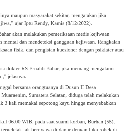
irinya maupun masyarakat sekitar, mengatakan jika
jiwa," ujar Iptu Rendy, Kamis (8/12/2022).
 Bahar akan melakukan pemeriksaan medis kejiwaan
an mental dan mendeteksi gangguan kejiwaan. Rangkaian
saan fisik, dan pengisian kuesioner dengan psikiater atau
vasi dokter RS Ernaldi Bahar, jika memang mengalami
," jelasnya.
inggal bersama orangtuanya di Dusun II Desa
uaraenim, Sumatera Selatan, diduga telah melakukan
ak 3 kali memakai sepotong kayu hingga menyebabkan
ukul 06.00 WIB, pada saat suami korban, Burhan (55),
 tergeletak tak bernyawa di dapur dengan luka robek di