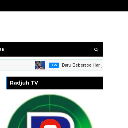
RE
Baru Beberapa Hari jabat kepala BGN,
BGN
Radjuh TV