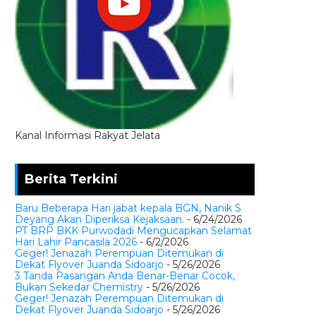
Kanal Informasi Rakyat Jelata
Berita Terkini
Baru Beberapa Hari jabat kepala BGN, Nanik S
Deyang Akan Diperiksa Kejaksaan.
- 6/24/2026
PT BRP BKK Purwodadi Mengucapkan Selamat
Hari Lahir Pancasila 2026
- 6/2/2026
Geger! Jenazah Perempuan Ditemukan di
Dekat Flyover Juanda Sidoarjo
- 5/26/2026
3 Tanda Pasangan Anda Benar-Benar Cocok,
Bukan Sekedar Chemistry
- 5/26/2026
Geger! Jenazah Perempuan Ditemukan di
Dekat Flyover Juanda Sidoarjo
- 5/26/2026