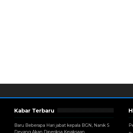
Kabar Terbaru
H
Baru Beberapa Hari jabat kepala BGN, Nanik S
P
Deyang Akan Diperiksa Kejaksaan.