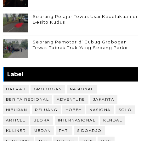
Seorang Pelajar Tewas Usai Kecelakaan di
Besito Kudus
Seorang Pemotor di Gubug Grobogan
Tewas Tabrak Truk Yang Sedang Parkir
Label
DAERAH
GROBOGAN
NASIONAL
BERITA REGIONAL
ADVENTURE
JAKARTA
HIBURAN
PELUANG
HOBBY
NASIONA
SOLO
ARTICLE
BLORA
INTERNASIONAL
KENDAL
KULINER
MEDAN
PATI
SIDOARJO
SURABAYA
TIPS
TRADISI
BGN
MBG