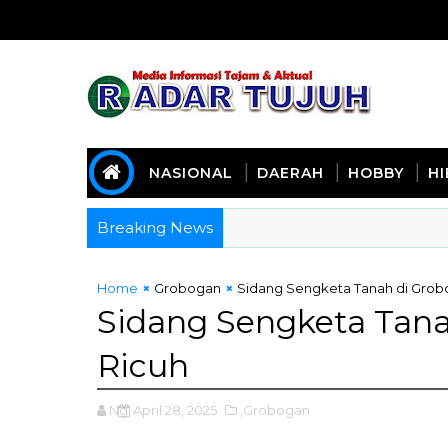
NASIONAL
DAERAH
HOBBY
H
Breaking News
Home
Grobogan
Sidang Sengketa Tanah di Grobo
Sidang Sengketa Tana
Ricuh
Ng
April 28, 2025
,Grobogan