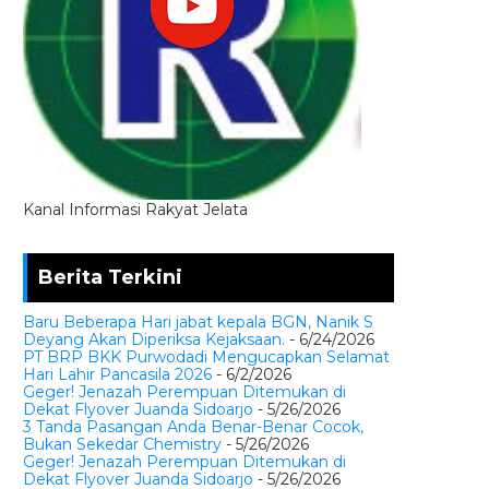
Kanal Informasi Rakyat Jelata
Berita Terkini
Baru Beberapa Hari jabat kepala BGN, Nanik S
Deyang Akan Diperiksa Kejaksaan.
- 6/24/2026
PT BRP BKK Purwodadi Mengucapkan Selamat
Hari Lahir Pancasila 2026
- 6/2/2026
Geger! Jenazah Perempuan Ditemukan di
Dekat Flyover Juanda Sidoarjo
- 5/26/2026
3 Tanda Pasangan Anda Benar-Benar Cocok,
Bukan Sekedar Chemistry
- 5/26/2026
Geger! Jenazah Perempuan Ditemukan di
Dekat Flyover Juanda Sidoarjo
- 5/26/2026