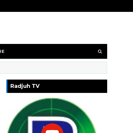
RE
Radjuh TV