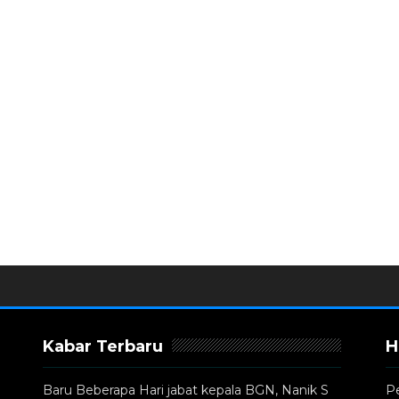
Kabar Terbaru
H
Baru Beberapa Hari jabat kepala BGN, Nanik S
P