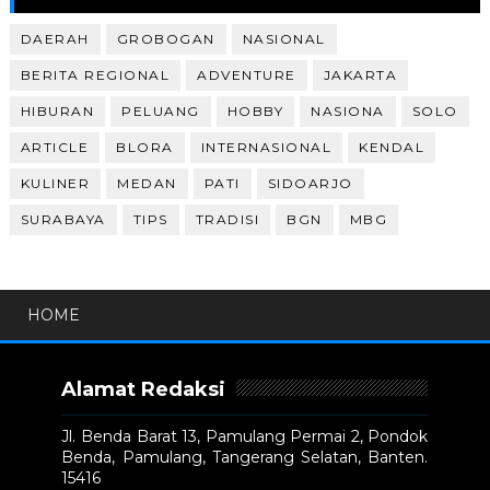
DAERAH
GROBOGAN
NASIONAL
BERITA REGIONAL
ADVENTURE
JAKARTA
HIBURAN
PELUANG
HOBBY
NASIONA
SOLO
ARTICLE
BLORA
INTERNASIONAL
KENDAL
KULINER
MEDAN
PATI
SIDOARJO
SURABAYA
TIPS
TRADISI
BGN
MBG
HOME
Alamat Redaksi
Jl. Benda Barat 13, Pamulang Permai 2, Pondok
Benda, Pamulang, Tangerang Selatan, Banten.
15416