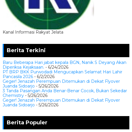
Kanal Informasi Rakyat Jelata
Berita Terkini
Baru Beberapa Hari jabat kepala BGN, Nanik S Deyang Akan
Diperiksa Kejaksaan.
- 6/24/2026
PT BRP BKK Purwodadi Mengucapkan Selamat Hari Lahir
Pancasila 2026
- 6/2/2026
Geger! Jenazah Perempuan Ditemukan di Dekat Flyover
Juanda Sidoarjo
- 5/26/2026
3 Tanda Pasangan Anda Benar-Benar Cocok, Bukan Sekedar
Chemistry
- 5/26/2026
Geger! Jenazah Perempuan Ditemukan di Dekat Flyover
Juanda Sidoarjo
- 5/26/2026
Berita Populer