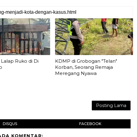
Lalap Ruko di Di
KDMP di Grobogan "Telan"
o
Korban, Seorang Remaja
Meregang Nyawa
Posting Lama
DISQUS
FACEBOOK
ADA KOMENTAR: