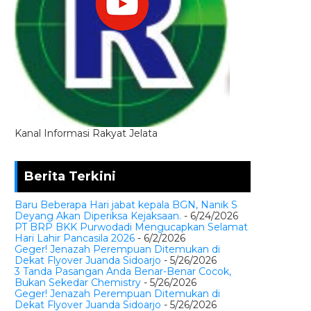
Kanal Informasi Rakyat Jelata
Berita Terkini
Baru Beberapa Hari jabat kepala BGN, Nanik S
Deyang Akan Diperiksa Kejaksaan.
- 6/24/2026
PT BRP BKK Purwodadi Mengucapkan Selamat
Hari Lahir Pancasila 2026
- 6/2/2026
Geger! Jenazah Perempuan Ditemukan di
Dekat Flyover Juanda Sidoarjo
- 5/26/2026
3 Tanda Pasangan Anda Benar-Benar Cocok,
Bukan Sekedar Chemistry
- 5/26/2026
Geger! Jenazah Perempuan Ditemukan di
Dekat Flyover Juanda Sidoarjo
- 5/26/2026