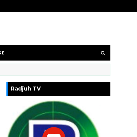
RE
Radjuh TV