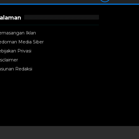
alaman
emasangan Iklan
edoman Media Siber
bijakan Privasi
sclaimer
usunan Redaksi