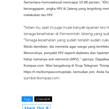
Sementara homoseksual mencapai 10,88 persen. "IDU 2,
beranggapan, angka HIV di Jateng yang tergolong men
melakukan tes HIV.
"Selain itu, saat ini juga mulai banyak layanan tes
tenaga kesehatan di Pemerintah Jateng yang suda
"Tenaga kesehatan yang sudah terlatih sudah cuku
Meski demikian, dia meminta agar warga yang terinfeksi 
Menurutnya, penyakit HIV seperti diabetes dan hipert
hidup namanya anti retroviral (ARV)," ujarnya. Dapatkan
Kompas.com. Mari bergabung di Grup Telegram "Kompa
https://t.me/kompascomupdate, kemudian join. Anda harus
sumber:kompas.com
Tags
Daerah#
Share This