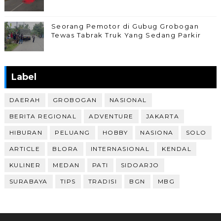
Seorang Pemotor di Gubug Grobogan
Tewas Tabrak Truk Yang Sedang Parkir
Label
DAERAH
GROBOGAN
NASIONAL
BERITA REGIONAL
ADVENTURE
JAKARTA
HIBURAN
PELUANG
HOBBY
NASIONA
SOLO
ARTICLE
BLORA
INTERNASIONAL
KENDAL
KULINER
MEDAN
PATI
SIDOARJO
SURABAYA
TIPS
TRADISI
BGN
MBG