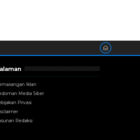
alaman
emasangan Iklan
edoman Media Siber
bijakan Privasi
sclaimer
usunan Redaksi