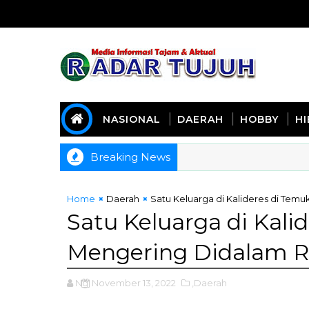
NASIONAL
DAERAH
HOBBY
H
Breaking News
Home
Daerah
Satu Keluarga di Kalideres di Te
Satu Keluarga di Kal
Mengering Didalam 
Ng
November 13, 2022
,Daerah