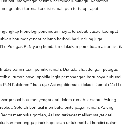
ncium bau menyengat selama berminggu-minggu. Kematian
engetahui karena kondisi rumah pun tertutup rapat.
engungkap kronologi penemuan mayat tersebut. Jasad keempat
uhkan bau menyengat selama berhari-hari. Asiung juga
1). Petugas PLN yang hendak melakukan pemutusan aliran listrik
dah atas permintaan pemilik rumah. Dia ada chat dengan petugas
 listrik di rumah saya, apabila ingin pemasangan baru saya hubungi
 PLN Kalideres," kata ujar Asiung ditemui di lokasi, Jumat (11/11).
 warga soal bau menyengat dari dalam rumah tersebut. Asiung
ebut. Setelah berhasil membuka pintu pagar rumah, Asiung
 Begitu membuka gorden, Asiung terkaget melihat mayat dari
uskan menunggu pihak kepolisian untuk melihat kondisi dalam