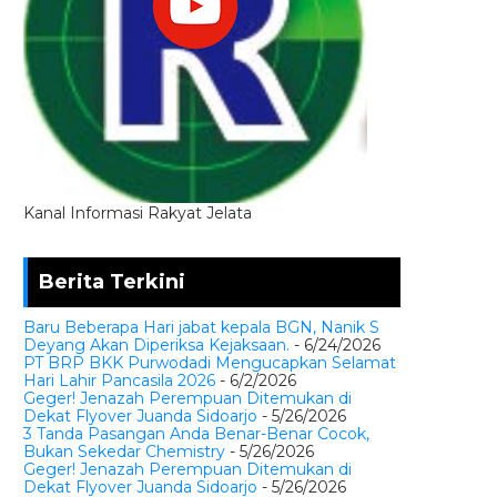
Kanal Informasi Rakyat Jelata
Berita Terkini
Baru Beberapa Hari jabat kepala BGN, Nanik S
Deyang Akan Diperiksa Kejaksaan.
- 6/24/2026
PT BRP BKK Purwodadi Mengucapkan Selamat
Hari Lahir Pancasila 2026
- 6/2/2026
Geger! Jenazah Perempuan Ditemukan di
Dekat Flyover Juanda Sidoarjo
- 5/26/2026
3 Tanda Pasangan Anda Benar-Benar Cocok,
Bukan Sekedar Chemistry
- 5/26/2026
Geger! Jenazah Perempuan Ditemukan di
Dekat Flyover Juanda Sidoarjo
- 5/26/2026