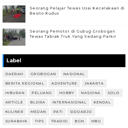
Seorang Pelajar Tewas Usai Kecelakaan di
Besito Kudus
Seorang Pemotor di Gubug Grobogan
Tewas Tabrak Truk Yang Sedang Parkir
Label
DAERAH
GROBOGAN
NASIONAL
BERITA REGIONAL
ADVENTURE
JAKARTA
HIBURAN
PELUANG
HOBBY
NASIONA
SOLO
ARTICLE
BLORA
INTERNASIONAL
KENDAL
KULINER
MEDAN
PATI
SIDOARJO
SURABAYA
TIPS
TRADISI
BGN
MBG