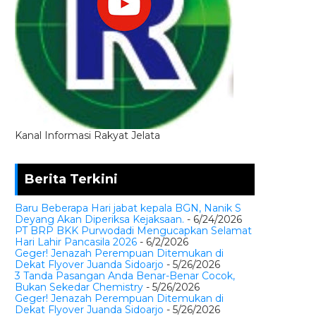
Kanal Informasi Rakyat Jelata
Berita Terkini
Baru Beberapa Hari jabat kepala BGN, Nanik S
Deyang Akan Diperiksa Kejaksaan.
- 6/24/2026
PT BRP BKK Purwodadi Mengucapkan Selamat
Hari Lahir Pancasila 2026
- 6/2/2026
Geger! Jenazah Perempuan Ditemukan di
Dekat Flyover Juanda Sidoarjo
- 5/26/2026
3 Tanda Pasangan Anda Benar-Benar Cocok,
Bukan Sekedar Chemistry
- 5/26/2026
Geger! Jenazah Perempuan Ditemukan di
Dekat Flyover Juanda Sidoarjo
- 5/26/2026