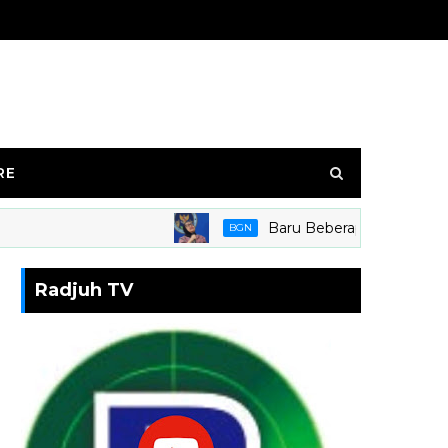
RE
Baru Beberapa Hari jabat kepa
BGN
Radjuh TV