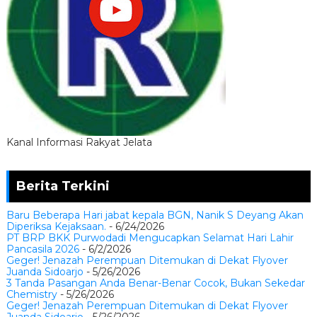
Kanal Informasi Rakyat Jelata
Berita Terkini
Baru Beberapa Hari jabat kepala BGN, Nanik S Deyang Akan
Diperiksa Kejaksaan.
- 6/24/2026
PT BRP BKK Purwodadi Mengucapkan Selamat Hari Lahir
Pancasila 2026
- 6/2/2026
Geger! Jenazah Perempuan Ditemukan di Dekat Flyover
Juanda Sidoarjo
- 5/26/2026
3 Tanda Pasangan Anda Benar-Benar Cocok, Bukan Sekedar
Chemistry
- 5/26/2026
Geger! Jenazah Perempuan Ditemukan di Dekat Flyover
Juanda Sidoarjo
- 5/26/2026