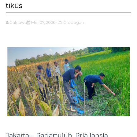
tikus
Cakrawals
Mei 07, 2026
,Grobogan
Jakarta – Radartujuh, Pria lansia