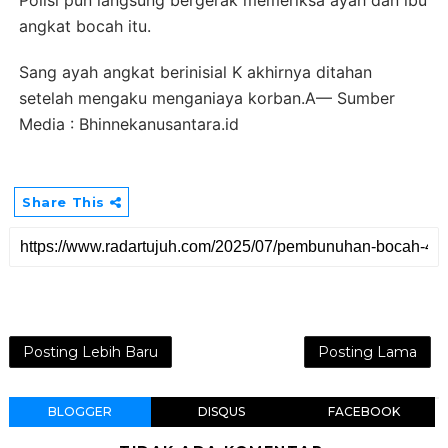
Polisi pun langsung bergerak memeriksa ayah dan ibu
angkat bocah itu.
Sang ayah angkat berinisial K akhirnya ditahan
setelah mengaku menganiaya korban.A— Sumber
Media : Bhinnekanusantara.id
Share This
Posting Lebih Baru
Posting Lama
BLOGGER
DISQUS
FACEBOOK