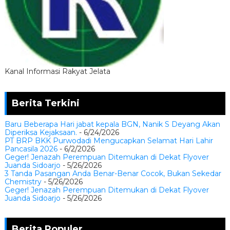
Kanal Informasi Rakyat Jelata
Berita Terkini
Baru Beberapa Hari jabat kepala BGN, Nanik S Deyang Akan
Diperiksa Kejaksaan.
- 6/24/2026
PT BRP BKK Purwodadi Mengucapkan Selamat Hari Lahir
Pancasila 2026
- 6/2/2026
Geger! Jenazah Perempuan Ditemukan di Dekat Flyover
Juanda Sidoarjo
- 5/26/2026
3 Tanda Pasangan Anda Benar-Benar Cocok, Bukan Sekedar
Chemistry
- 5/26/2026
Geger! Jenazah Perempuan Ditemukan di Dekat Flyover
Juanda Sidoarjo
- 5/26/2026
Berita Populer