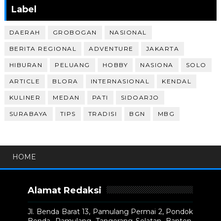
Label
DAERAH
GROBOGAN
NASIONAL
BERITA REGIONAL
ADVENTURE
JAKARTA
HIBURAN
PELUANG
HOBBY
NASIONA
SOLO
ARTICLE
BLORA
INTERNASIONAL
KENDAL
KULINER
MEDAN
PATI
SIDOARJO
SURABAYA
TIPS
TRADISI
BGN
MBG
HOME
Alamat Redaksi
Jl. Benda Barat 13, Pamulang Permai 2, Pondok